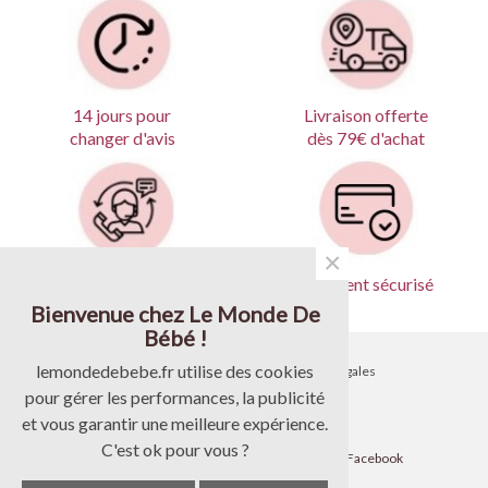
Livraison offerte
14 jours pour
dès 79€ d'achat
changer d'avis
×
Produits garantis
Paiement sécurisé
Bienvenue chez Le Monde De
Bébé !
lemondedebebe.fr utilise des cookies
•
Contactez-nous
•
Mentions légales
pour gérer les performances, la publicité
•
Livraison
•
CGV
et vous garantir une meilleure expérience.
C'est ok pour vous ?
•
Paiement
•
Suivez-nous sur Facebook