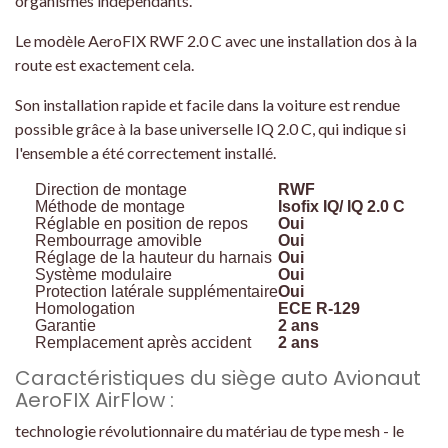
organismes indépendants.
Le modèle AeroFIX RWF 2.0 C avec une installation dos à la
route est exactement cela.
Son installation rapide et facile dans la voiture est rendue
possible grâce à la base universelle IQ 2.0 C, qui indique si
l'ensemble a été correctement installé.
Direction de montage
RWF
Méthode de montage
Isofix IQ/ IQ 2.0 C
Réglable en position de repos
Oui
Rembourrage amovible
Oui
Réglage de la hauteur du harnais
Oui
Système modulaire
Oui
Protection latérale supplémentaire
Oui
Homologation
ECE R-129
Garantie
2 ans
Remplacement après accident
2 ans
Caractéristiques du siège auto Avionaut
AeroFIX AirFlow :
technologie révolutionnaire du matériau de type mesh - le