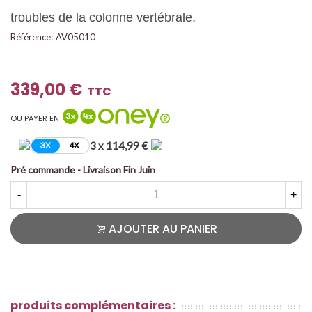
troubles de la colonne vertébrale.
Référence:
AV05010
339,00 €
TTC
OU PAYER EN
3 x 114,99 €
3X
4X
Pré commande - Livraison Fin Juin
-
+
AJOUTER AU PANIER
produits complémentaires :