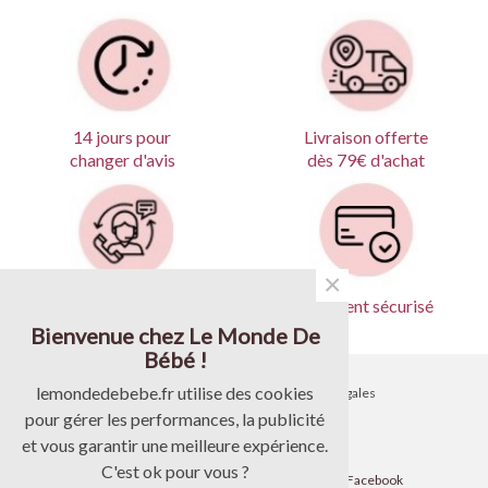
Livraison offerte
14 jours pour
dès 79€ d'achat
changer d'avis
×
Produits garantis
Paiement sécurisé
Bienvenue chez Le Monde De
Bébé !
lemondedebebe.fr utilise des cookies
•
Contactez-nous
•
Mentions légales
pour gérer les performances, la publicité
•
Livraison
•
CGV
et vous garantir une meilleure expérience.
C'est ok pour vous ?
•
Paiement
•
Suivez-nous sur Facebook