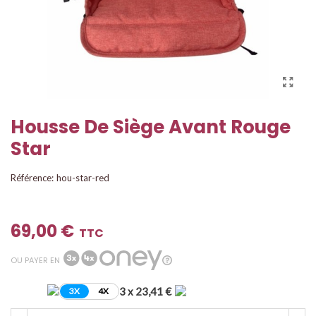
Housse De Siège Avant Rouge
Star
Référence:
hou-star-red
69,00 €
TTC
OU PAYER EN
3 x 23,41 €
3X
4X