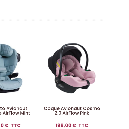
to Avionaut
Coque Avionaut Cosmo
Siège
AirFlow Mint
2.0 AirFlow Pink
AeroF
00 €
TTC
199,00 €
TTC
33