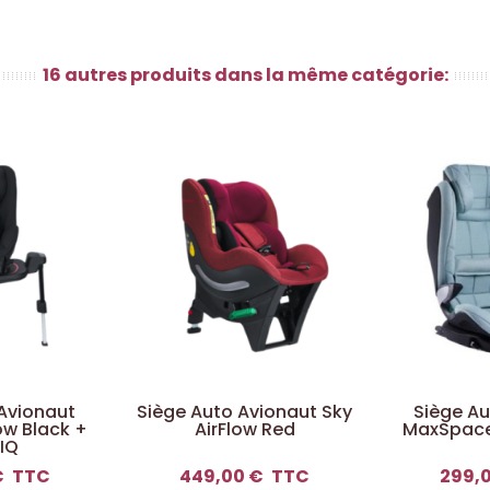
16 autres produits dans la même catégorie:
Avionaut
Siège Auto Avionaut Sky
Siège Au
ow Black +
AirFlow Red
MaxSpace 
IQ
€
TTC
449,00 €
TTC
299,