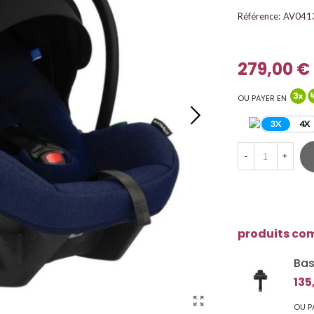
Référence:
AV041
279,00 €
OU PAYER EN
3X
4X
-
+
produits co
Bas
135
OU P