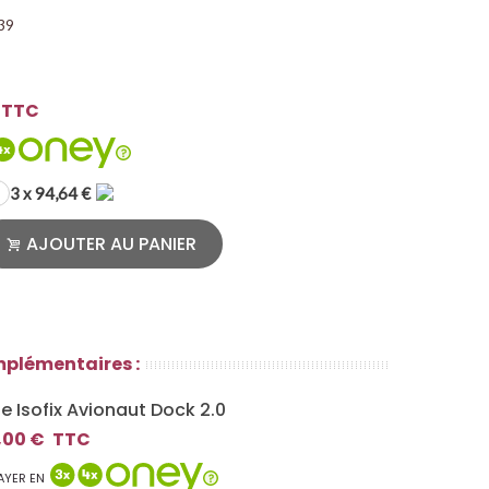
39
TTC
3 x 94,64 €
AJOUTER AU PANIER
mplémentaires :
e Isofix Avionaut Dock 2.0
,00 €
TTC
AYER EN