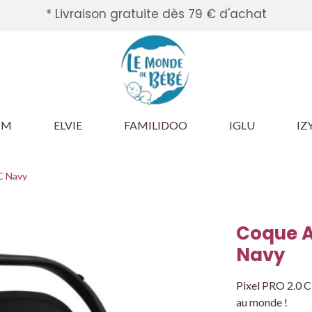
* Livraison gratuite dès 79 € d'achat
BM
ELVIE
FAMILIDOO
IGLU
IZ
C Navy
Coque A
Navy
Pixel PRO 2.0 C n
au monde !