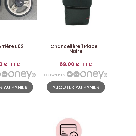
rrière E02
Chancelière 1 Place -
Roue Arr
Noire
0 €
TTC
69,00 €
TTC
8
OU PAYER EN
OU PAYER E
 AU PANIER
AJOUTER AU PANIER
AJOU