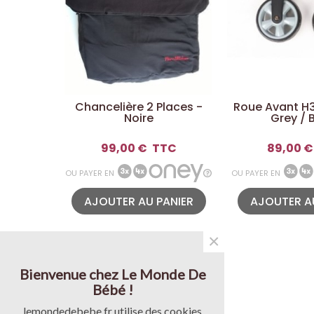
Chancelière 2 Places -
Roue Avant H3E
Noire
Grey / 
99,00 €
TTC
89,00 €
OU PAYER EN
OU PAYER EN
AJOUTER AU PANIER
AJOUTER A
×
Bienvenue chez Le Monde De
Bébé !
lemondedebebe.fr utilise des cookies