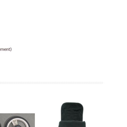
ément)