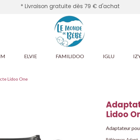
* Livraison gratuite dès 79 € d'achat
BM
ELVIE
FAMILIDOO
IGLU
IZ
cte Lidoo One
Adaptat
Lidoo O
Adaptateur pou
Référence:
Adapt