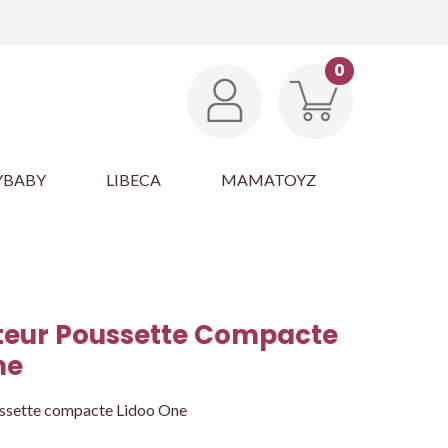
0
YBABY
LIBECA
MAMATOYZ
eur Poussette Compacte
ne
ssette compacte Lidoo One