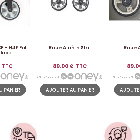
 - H4E Full
Roue Arrière Star
Roue A
Black
TTC
89,00 €
TTC
89,0
OU PAYER EN
OU PAYER EN
U PANIER
AJOUTER AU PANIER
AJOUTER