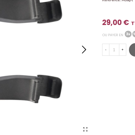
29,00 €
T
OU PAYER EN
-
+