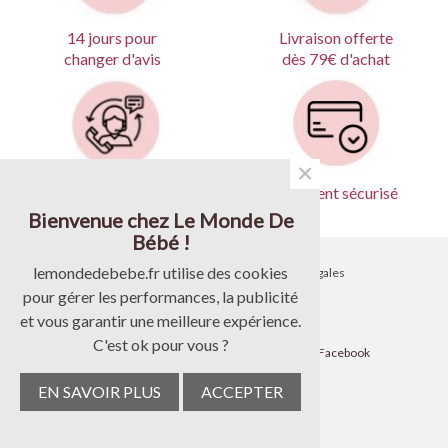
Livraison offerte
14 jours pour
dès 79€ d'achat
changer d'avis
×
Produits garantis
Paiement sécurisé
Bienvenue chez Le Monde De
Bébé !
lemondedebebe.fr utilise des cookies
•
Contactez-nous
•
Mentions légales
pour gérer les performances, la publicité
•
Livraison
•
CGV
et vous garantir une meilleure expérience.
C'est ok pour vous ?
•
Paiement
•
Suivez-nous sur Facebook
EN SAVOIR PLUS
ACCEPTER