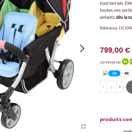
tout terrain. El
toutes vos sorti
enfants
dès la n
Référence:
DSJ04
799,00 €
OU PAYER EN
3X
4X
-
+
produits co
Hab