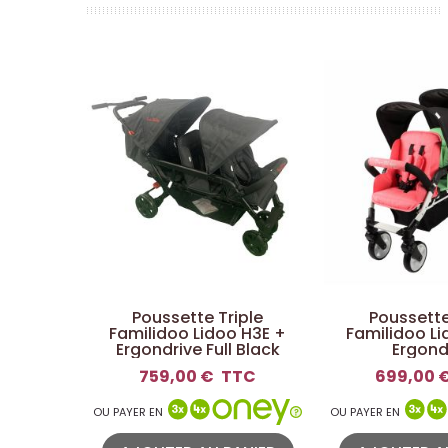
Poussette Triple
Poussette
Familidoo Lidoo H3E +
Familidoo Li
Ergondrive Full Black
Ergond
759,00 €
TTC
699,00 
OU PAYER EN
OU PAYER EN