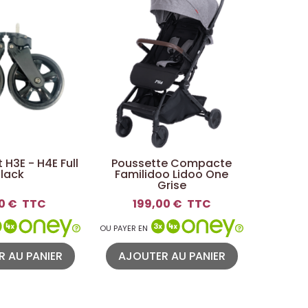
 H3E - H4E Full
Poussette Compacte
Chanc
lack
Familidoo Lidoo One
Grise
0 €
TTC
199,00 €
TTC
6
OU PAYER EN
OU PAYER E
 AU PANIER
AJOUTER AU PANIER