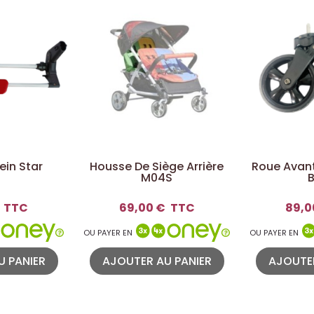
ein Star
Housse De Siège Arrière
Roue Avant
M04S
B
TTC
69,00 €
TTC
89,0
OU PAYER EN
OU PAYER EN
U PANIER
AJOUTER AU PANIER
AJOUTER