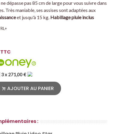
le ne dépasse pas 85 cm de large pour vous suivre dans
es. Très maniable, ses assises sont adaptées aux
aissance
et jusqu'à 15 kg.
Habillage pluie inclus
FRL+
TTC
3 x 271,00 €
AJOUTER AU PANIER
mplémentaires :
illage Pluie Lidoo Star