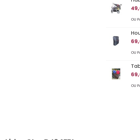
49,
OU P
Hou
69,
OU P
Tab
69,
OU P