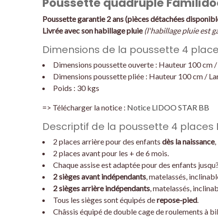
Poussette quadruple Familido
Poussette garantie 2 ans (pièces détachées disponible
Livrée avec son habillage pluie
(l'habillage pluie est g
Dimensions de la poussette 4 place
Dimensions poussette ouverte : Hauteur 100 cm /
Dimensions poussette pliée : Hauteur 100 cm / La
Poids : 30 kgs
=> Télécharger la notice :
Notice LIDOO STAR BB
Descriptif de la poussette 4 places
2 places arrière pour des enfants
dès la naissance
,
2 places avant pour les + de 6 mois.
Chaque assise est adaptée pour des enfants jusqu
2 sièges avant indépendants
, matelassés, inclinabl
2 sièges arrière indépendants
, matelassés, inclina
Tous les sièges sont équipés de
repose-pied
.
Châssis équipé de double cage de roulements à bille