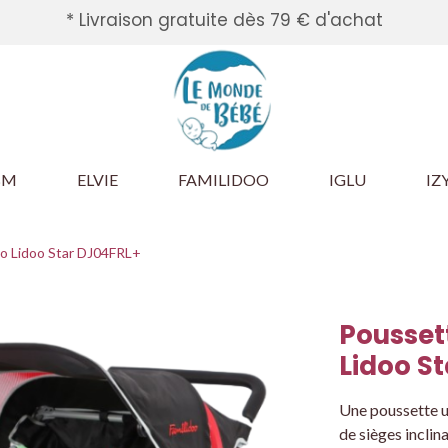
* Livraison gratuite dès 79 € d'achat
BM
ELVIE
FAMILIDOO
IGLU
IZ
oo Lidoo Star DJ04FRL+
Pousset
Lidoo S
Une poussette ut
de sièges incli