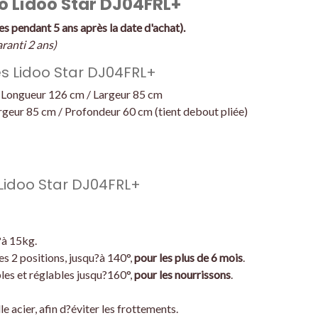
o Lidoo Star DJ04FRL+
s pendant 5 ans après la date d'achat).
aranti 2 ans)
s Lidoo Star DJ04FRL+
 Longueur 126 cm / Largeur 85 cm
rgeur 85 cm / Profondeur 60 cm (tient debout pliée)
 Lidoo Star DJ04FRL+
?à 15kg.
es 2 positions, jusqu?à 140°,
pour les plus de 6 mois
.
bles et réglables jusqu?160°,
pour les nourrissons
.
 acier, afin d?éviter les frottements.