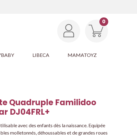
0
YBABY
LIBECA
MAMATOYZ
te Quadruple Familidoo
tar DJ04FRL+
ilisable avec des enfants dès la naissance. Equipée
nables molletonnés, déhoussables et de grandes roues