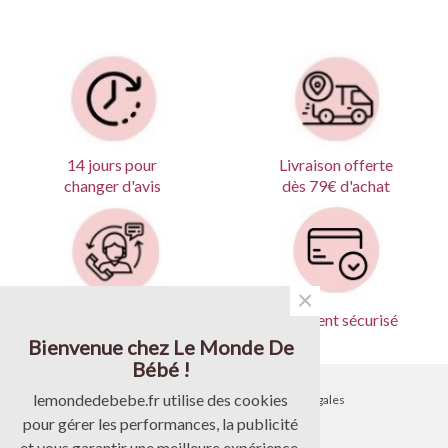
Livraison offerte
14 jours pour
dès 79€ d'achat
changer d'avis
×
Produits garantis
Paiement sécurisé
Bienvenue chez Le Monde De
Bébé !
lemondedebebe.fr utilise des cookies
•
Contactez-nous
•
Mentions légales
pour gérer les performances, la publicité
•
Livraison
•
CGV
et vous garantir une meilleure expérience.