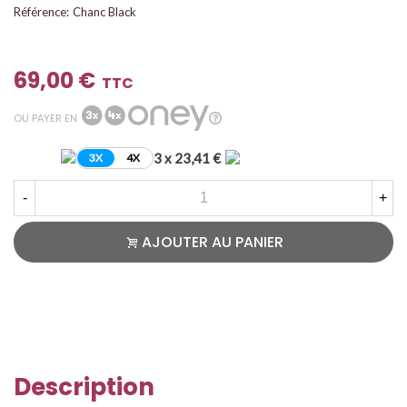
Référence:
Chanc Black
69,00 €
TTC
OU PAYER EN
3 x 23,41 €
3X
4X
-
+
AJOUTER AU PANIER
Description